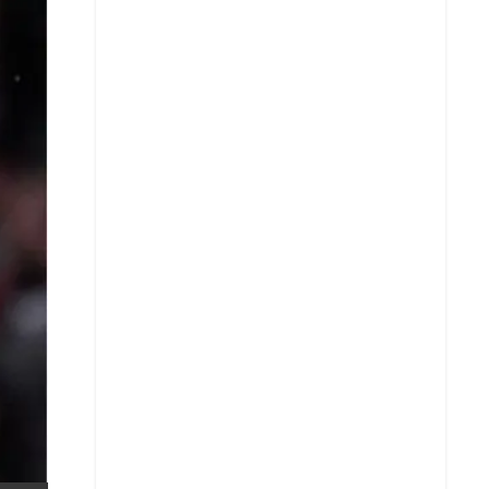
X
Whatsapp