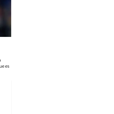
a
ue es