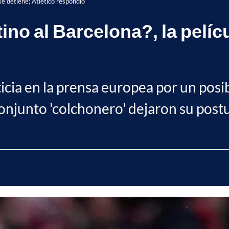
 se detiene; Atlético respondió
ino al Barcelona?, la pelíc
icia en la prensa europea por un posi
onjunto 'colchonero' dejaron su postu