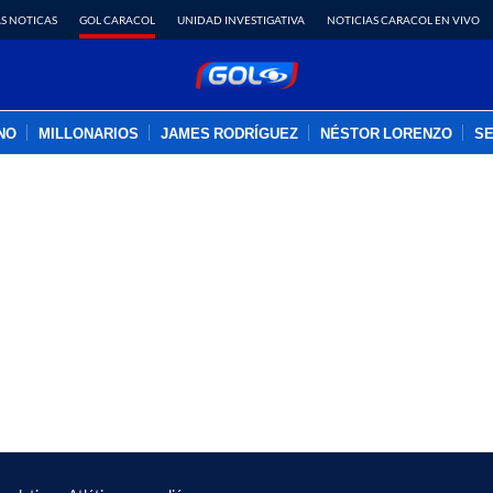
S NOTICAS
GOL CARACOL
UNIDAD INVESTIGATIVA
NOTICIAS CARACOL EN VIVO
INO
MILLONARIOS
JAMES RODRÍGUEZ
NÉSTOR LORENZO
SE
PUBLICIDAD