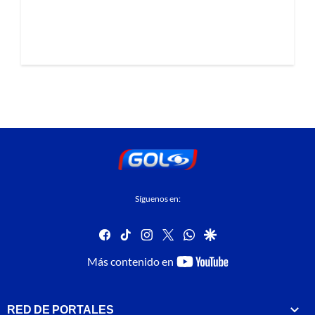
Síguenos en:
facebook
tiktok
instagram
twitter
whatsapp
google
youtube-
Más contenido en
footer
RED DE PORTALES