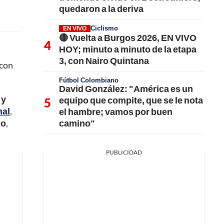
quedaron a la deriva
Ciclismo
EN VIVO
🔴 Vuelta a Burgos 2026, EN VIVO
HOY; minuto a minuto de la etapa
3, con Nairo Quintana
 con
Fútbol Colombiano
David González: "América es un
 y
equipo que compite, que se le nota
mal
,
el hambre; vamos por buen
camino"
do
,
PUBLICIDAD