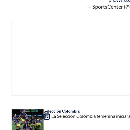
— SportsCenter (
Selección Colombia
La Selección Colombia femenina iniciará