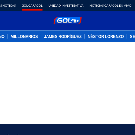
S NOTICAS
GOL CARACOL
UNIDAD INVESTIGATIVA
NOTICIAS CARACOL EN VIVO
INO
MILLONARIOS
JAMES RODRÍGUEZ
NÉSTOR LORENZO
SE
PUBLICIDAD