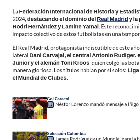
La
Federación Internacional de Historia y Estadís
2024,
destacando el dominio del
Real Madrid
y la
Rodri Hernández y Lamine Yamal
. Este reconocimi
impacto colectivo de estos futbolistas en una tempor
El Real Madrid, protagonista indiscutible de este año,
lateral
Dani Carvajal, el central Antonio Rudiger,
Junior y el alemán Toni Kroos
, quien colgó las bot
manera gloriosa. Los títulos hablan por sí solos:
Liga
el Mundial de Clubes.
Gol Caracol
Néstor Lorenzo mandó mensaje a Íñigo P
Selección Colombia
James Rodríguez y un Mundial para la hi