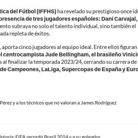
tica del Fútbol (IFFHS)
ha revelado su prestigioso once id
 presencia de tres jugadores españoles:
Dani Carvajal,
ento subraya no solo el talento individual, sino también el
ada repleta de éxitos.
 aporta cinco jugadores al equipo ideal. Entre ellos figuran 
 el centrocampista Jude Bellingham, el brasileño Vinic
as al finalizar la temporada 2023/24, cerrando su carrera de
 de Campeones, LaLiga, Supercopas de España y Euro
érez y a los técnicos que no valoran a James Rodríguez
storia: FIFA recordó Brasil 2014 y a su goleador