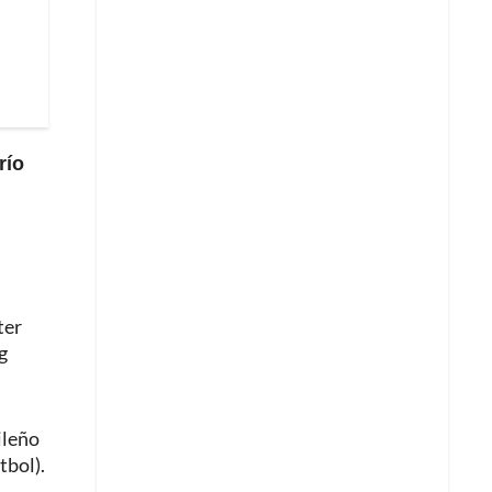
río
ter
g
ileño
tbol).