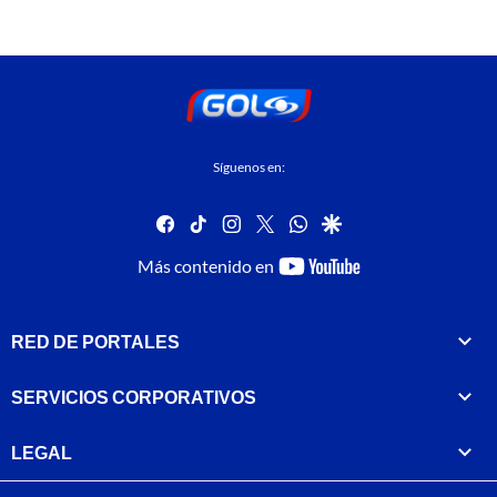
Síguenos en:
facebook
tiktok
instagram
twitter
whatsapp
google
youtube-
Más contenido en
footer
RED DE PORTALES
SERVICIOS CORPORATIVOS
LEGAL