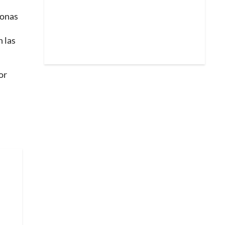
zonas
n las
or