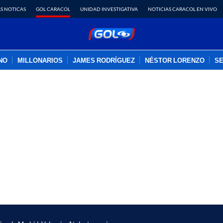
S NOTICAS
GOL CARACOL
UNIDAD INVESTIGATIVA
NOTICIAS CARACOL EN VIVO
INO
MILLONARIOS
JAMES RODRÍGUEZ
NÉSTOR LORENZO
SE
PUBLICIDAD