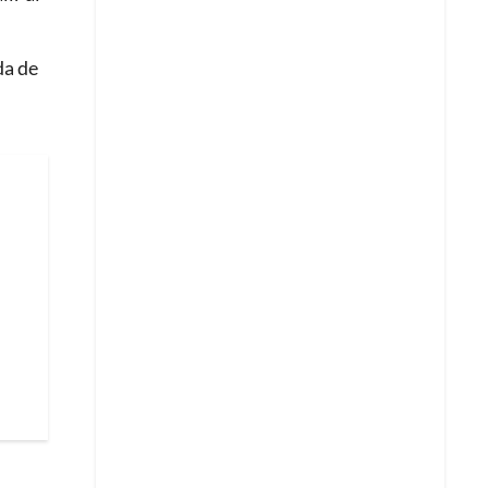
da de
l