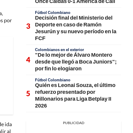
Once Caldas 0-1 América de Cali
a,
Fútbol Colombiano
Decisión final del Ministerio del
os por
Deporte en caso de Ramón
Jesurún y su nuevo período en la
FCF
Colombianos en el exterior
"De lo mejor de Álvaro Montero
desde que llegó a Boca Juniors";
por fin lo elogiaron
Fútbol Colombiano
Quién es Leonai Souza, el último
refuerzo presentado por
Millonarios para Liga Betplay II
2026
PUBLICIDAD
de ida
ir al