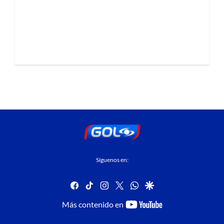
Síguenos en:
facebook
tiktok
instagram
twitter
whatsapp
google
youtube-
Más contenido en
footer