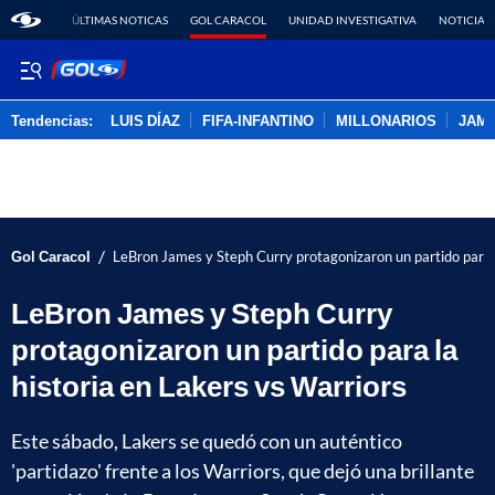
ÚLTIMAS NOTICAS
GOL CARACOL
UNIDAD INVESTIGATIVA
NOTICIAS
Tendencias:
LUIS DÍAZ
FIFA-INFANTINO
MILLONARIOS
JAM
PUBLICIDAD
/
Gol Caracol
LeBron James y Steph Curry protagonizaron un partido para l
LeBron James y Steph Curry
protagonizaron un partido para la
historia en Lakers vs Warriors
Este sábado, Lakers se quedó con un auténtico
'partidazo' frente a los Warriors, que dejó una brillante