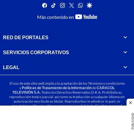
facebook
tiktok
instagram
twitter
whatsapp
google
youtube-
Más contenido en
footer
RED DE PORTALES
SERVICIOS CORPORATIVOS
LEGAL
El uso de este sitio web implica la aceptación de los
Términos y condiciones
y
Políticas de Tratamiento de la Información
de
CARACOL
TELEVISIÓN S.A.
Todos los Derechos Reservados D.R.A. Prohibida su
reproducción total o parcial, así como su traducción a cualquier idioma sin
autorización escrita de su titular. Reproduction in whole or in part, or
cl
translation without written permission is prohibited. All rights reserved
2025.
PUBLICIDA
MIEMBRO DE: