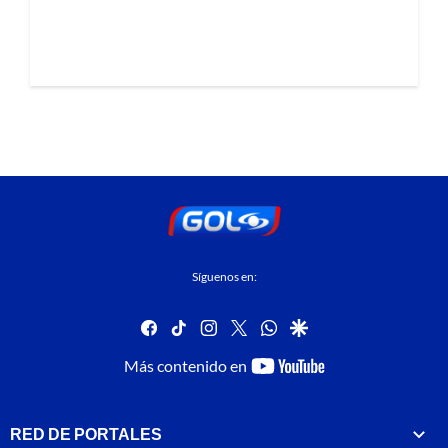
Síguenos en:
facebook
tiktok
instagram
twitter
whatsapp
google
youtube-
Más contenido en
footer
RED DE PORTALES