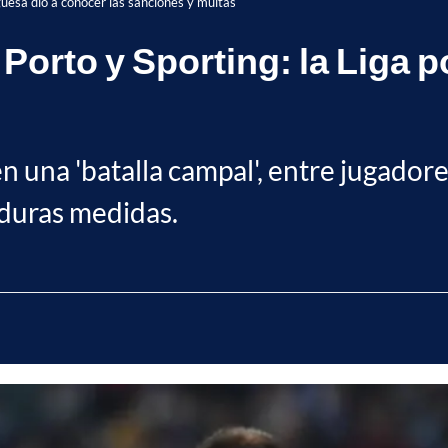
uguesa dio a conocer las sanciones y multas
l Porto y Sporting: la Liga
en una 'batalla campal', entre jugador
 duras medidas.