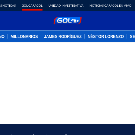
S NOTICAS
GOL CARACOL
UNIDAD INVESTIGATIVA
NOTICIAS CARACOL EN VIVO
INO
MILLONARIOS
JAMES RODRÍGUEZ
NÉSTOR LORENZO
SE
PUBLICIDAD