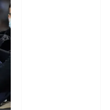
X
Whatsapp