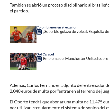
También se abrió un proceso disciplinario al brasileñ
el partido.
Colombianos en el exterior
¡Soberbio golazo de volea!: Exquisita de
Gol Caracol
Emblema del Manchester United sobre C
Además, Carlos Fernandes, adjunto del entrenador de
2.040 euros de multa por "entrar en el terreno de juego
El Oporto tendrá que abonar una multa de 11.475 euros
por utilizar irregularmente el sistema de sonido del 