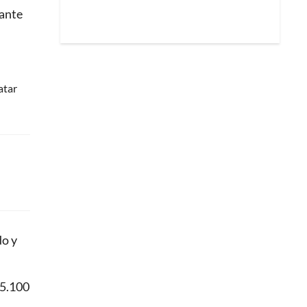
rante
atar
do y
 5.100