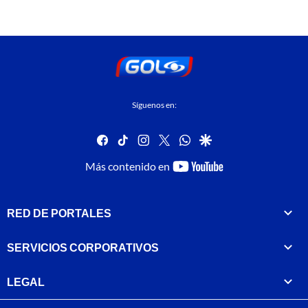
Síguenos en:
facebook
tiktok
instagram
twitter
whatsapp
google
youtube-
Más contenido en
footer
RED DE PORTALES
SERVICIOS CORPORATIVOS
LEGAL