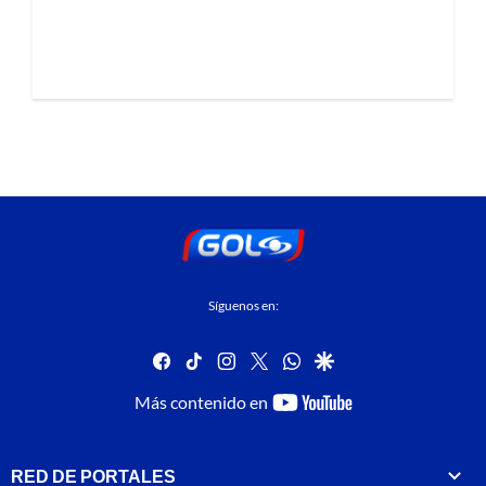
Síguenos en:
facebook
tiktok
instagram
twitter
whatsapp
google
youtube-
Más contenido en
footer
RED DE PORTALES