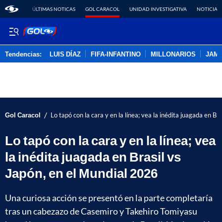
ÚLTIMAS NOTICAS
GOL CARACOL
UNIDAD INVESTIGATIVA
NOTICIAS
Tendencias:
LUIS DÍAZ
FIFA-INFANTINO
MILLONARIOS
JAM
PUBLICIDAD
/
Gol Caracol
Lo tapó con la cara y en la línea; vea la inédita juagada en B
Lo tapó con la cara y en la línea; vea
la inédita juagada en Brasil vs
Japón, en el Mundial 2026
Una curiosa acción se presentó en la parte completaría
tras un cabezazo de Casemiro y Takehiro Tomiyasu