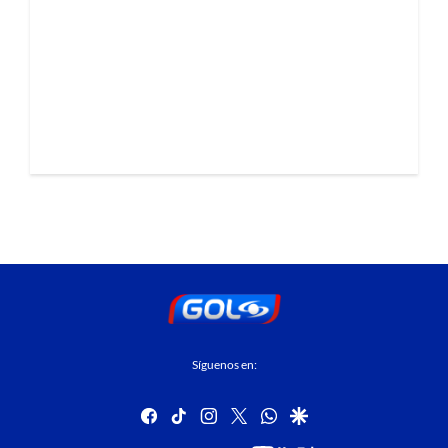
Síguenos en:
facebook
tiktok
instagram
twitter
whatsapp
google