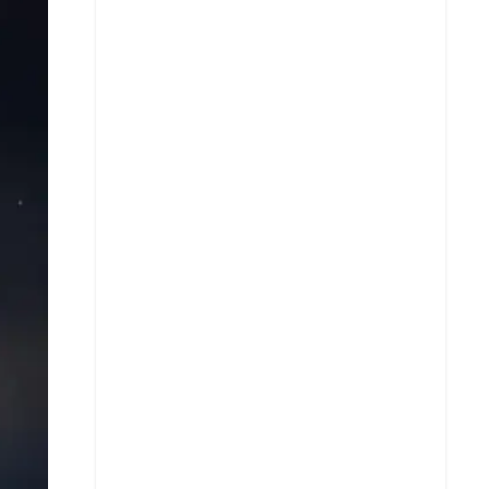
X
Whatsapp