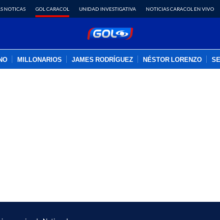
S NOTICAS
GOL CARACOL
UNIDAD INVESTIGATIVA
NOTICIAS CARACOL EN VIVO
INO
MILLONARIOS
JAMES RODRÍGUEZ
NÉSTOR LORENZO
SE
PUBLICIDAD