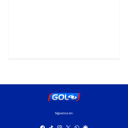
Síguenos en:
facebook
tiktok
instagram
twitter
whatsapp
google