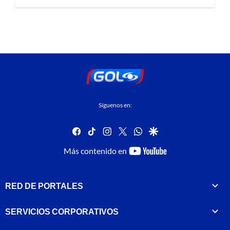
Síguenos en:
facebook
tiktok
instagram
twitter
whatsapp
google
youtube-
Más contenido en
footer
RED DE PORTALES
SERVICIOS CORPORATIVOS