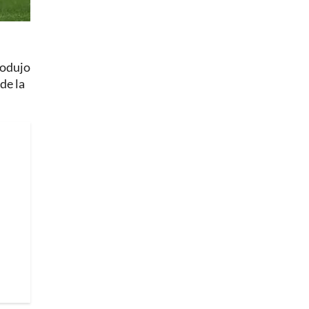
rodujo
de la