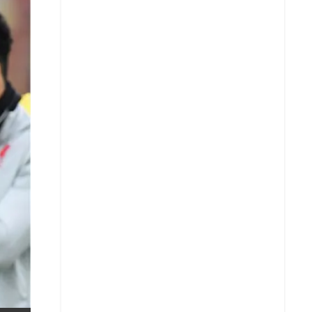
X
Whatsapp