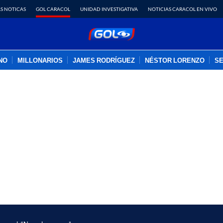
S NOTICAS
GOL CARACOL
UNIDAD INVESTIGATIVA
NOTICIAS CARACOL EN VIVO
INO
MILLONARIOS
JAMES RODRÍGUEZ
NÉSTOR LORENZO
SE
PUBLICIDAD