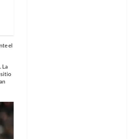
nte el
. La
sitio
han