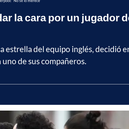
erpool: “No se lo merece”
r la cara por un jugador d
estrella del equipo inglés, decidió e
on uno de sus compañeros.