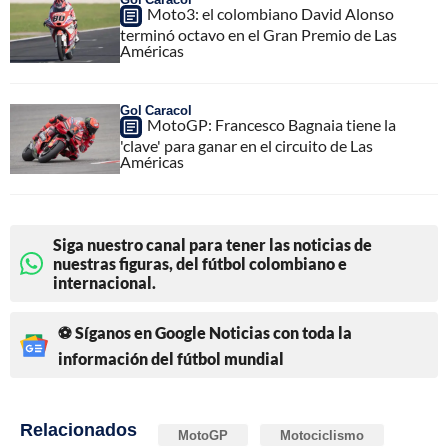
Moto3: el colombiano David Alonso
terminó octavo en el Gran Premio de Las
Américas
Gol Caracol
MotoGP: Francesco Bagnaia tiene la
'clave' para ganar en el circuito de Las
Américas
Siga nuestro canal para tener las noticias de
nuestras figuras, del fútbol colombiano e
internacional.
⚽ Síganos en Google Noticias con toda la
información del fútbol mundial
Relacionados
MotoGP
Motociclismo