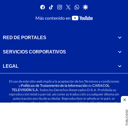
facebook
tiktok
instagram
twitter
whatsapp
google
youtube-
Más contenido en
footer
RED DE PORTALES
SERVICIOS CORPORATIVOS
LEGAL
El uso de este sitio web implica la aceptación de los
Términos y condiciones
y
Políticas de Tratamiento de la Información
de
CARACOL
TELEVISIÓN S.A.
Todos los Derechos Reservados D.R.A. Prohibida su
reproducción total o parcial, así como su traducción a cualquier idioma sin
autorización escrita de su titular. Reproduction in whole or in part, or
cl
translation without written permission is prohibited. All rights reserved
2025.
PUBLICIDA
MIEMBRO DE: