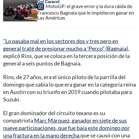
Gol Caracol
MotoGP: el grave error y la dura cáida de
Francesco Bagnaia que le impidieron ganar en
Las Américas
"Lo pasaba mal en los sectores dos y tres pero en
general traté de presionar mucho a 'Pecco" (Bagnaia)
,
explicó Rins, que se coloca en la tercera posición de la
general a seis puntos de Bagnaia.
Rins, de 27 años, era el único piloto de la parrilla del
domingo que sabía lo que era ganar en la categoría reina
en Austin con su triunfo en 2019 cuando pilotaba para
Suzuki.
El gran dominador del circuito texano es su
compatriota
Marc Márquez, ganador en siete de sus
nueve participaciones, que fue baja este domingo por
una fractura en la mano derecha
que se causó con una