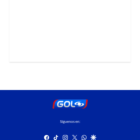
Síguenos en:
facebook
tiktok
instagram
twitter
whatsapp
google