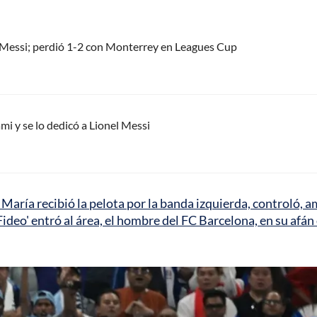
el Messi; perdió 1-2 con Monterrey en Leagues Cup
mi y se lo dedicó a Lionel Messi
 María recibió la pelota por la banda izquierda, controló, 
deo' entró al área, el hombre del FC Barcelona, en su afán