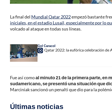
La final del
Mundial Qatar 2022
empezó bastante fre
iniciales, en el estadio Lusail, especialmente por lo qu
volcado al ataque en todas sus líneas.
Gol Caracol
Qatar 2022: la eufórica celebración de A
Fue así como
al minuto 21 de la primera parte, en
sudamericano, se presentó una situación que dio 
Marciniak sancionó un penalti que dio para la polémi
Últimas noticias