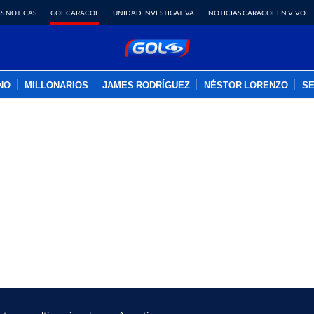
S NOTICAS
GOL CARACOL
UNIDAD INVESTIGATIVA
NOTICIAS CARACOL EN VIVO
INO
MILLONARIOS
JAMES RODRÍGUEZ
NÉSTOR LORENZO
SE
PUBLICIDAD