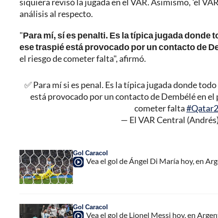
siquiera revisó la jugada en el VAR. Asimismo, 'el VAR
análisis al respecto.
"
Para mí, sí es penalti. Es la típica jugada donde
ese traspié está provocado por un contacto de De
el riesgo de cometer falta", afirmó.
✅ Para mí si es penal. Es la típica jugada donde todo
está provocado por un contacto de Dembélé en el pi
cometer falta
#Qatar
— El VAR Central (Andrés
Gol Caracol
Vea el gol de Ángel Di María hoy, en Ar
Gol Caracol
Vea el gol de Lionel Messi hoy, en Arge