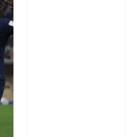
X
Whatsapp