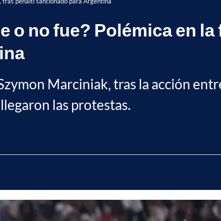
, tras penalti sancionado para Argentina
 o no fue? Polémica en la fi
ina
o Szymon Marciniak, tras la acción e
llegaron las protestas.