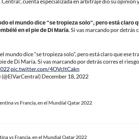
 Central', cuenta especializada en arbitraje dio su opinión 
 todo el mundo dice "se tropieza solo", pero está claro 
mbélé en el pie de Di María
. Si vas marcando por detrás 
 el mundo dice "se tropieza solo", pero está claro que ese tr
e de Di María. Si vas marcando por detrás corres el riesgo
2022
pic.twitter.com/4OVcItCakn
) (@ElVarCentral)
December 18, 2022
gentina vs Francia, en el Mundial Qatar 2022
ntina vs Francia, en el Mundial Qatar 2022