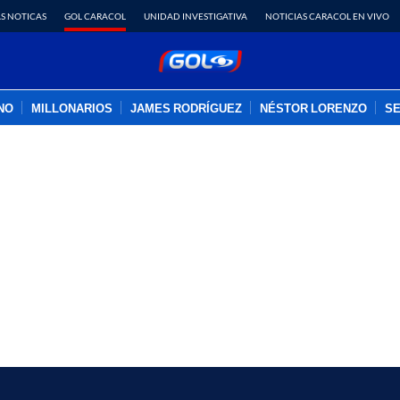
S NOTICAS
GOL CARACOL
UNIDAD INVESTIGATIVA
NOTICIAS CARACOL EN VIVO
INO
MILLONARIOS
JAMES RODRÍGUEZ
NÉSTOR LORENZO
SE
PUBLICIDAD