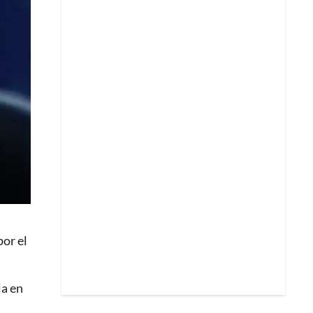
por el
la en