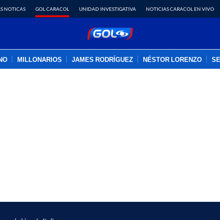
S NOTICAS
GOL CARACOL
UNIDAD INVESTIGATIVA
NOTICIAS CARACOL EN VIVO
INO
MILLONARIOS
JAMES RODRÍGUEZ
NÉSTOR LORENZO
SE
PUBLICIDAD