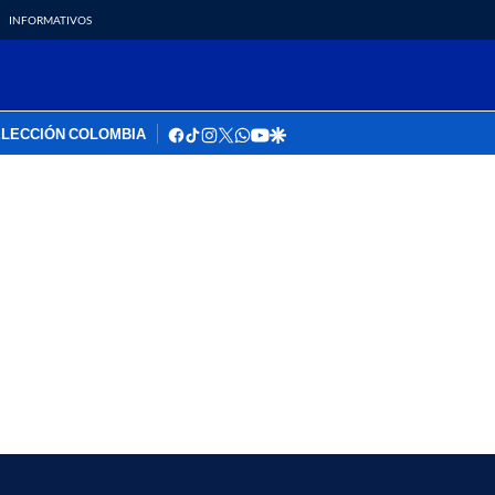
INFORMATIVOS
facebook
tiktok
instagram
twitter
whatsapp
youtube
google
LECCIÓN COLOMBIA