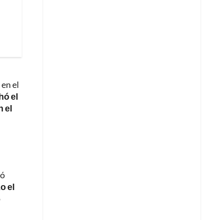
en el
hó el
 el
ró
o el
o