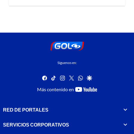
Síguenos en:
facebook
tiktok
instagram
twitter
whatsapp
google
youtube-
Más contenido en
footer
RED DE PORTALES
SERVICIOS CORPORATIVOS