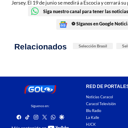
Jersey. El 19 de junio se medirá a Escocia y cerrará su
Siga nuestro canal para tener las noticias
⚽ Síganos en Google Notici
Relacionados
Selección Brasil
Sel
RED DE PORTALE
Noticias Caracol
Caracol Televisión
Síguenos en:
Blu Radio
facebook
tiktok
instagram
twitter
whatsapp
google
La Kalle
HJCK
youtube-
Más contenido en