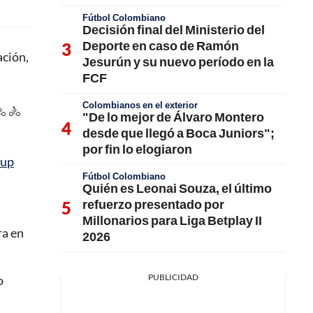
Fútbol Colombiano
Decisión final del Ministerio del
Deporte en caso de Ramón
ación,
Jesurún y su nuevo período en la
FCF
Colombianos en el exterior
 🚴
"De lo mejor de Álvaro Montero
desde que llegó a Boca Juniors";
por fin lo elogiaron
Cup
Fútbol Colombiano
Quién es Leonai Souza, el último
refuerzo presentado por
Millonarios para Liga Betplay II
ra en
2026
PUBLICIDAD
o