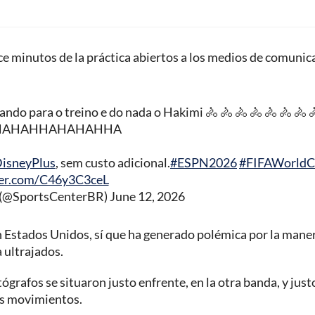
ce minutos de la práctica abiertos a los medios de comunic
o para o treino e do nada o Hakimi 🚴 🚴 🚴 🚴 🚴 🚴 🚴 
HAHAHHAHAHAHHA
isneyPlus
, sem custo adicional.
#ESPN2026
#FIFAWorld
ter.com/C46y3C3ceL
l (@SportsCenterBR)
June 12, 2026
en Estados Unidos, sí que ha generado polémica por la mane
 ultrajados.
ógrafos se situaron justo enfrente, en la otra banda, y just
os movimientos.