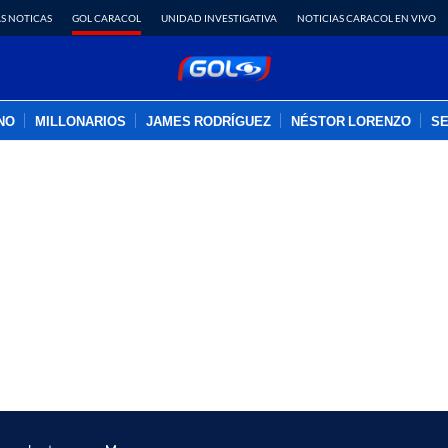
S NOTICAS
GOL CARACOL
UNIDAD INVESTIGATIVA
NOTICIAS CARACOL EN VIVO
INO
MILLONARIOS
JAMES RODRÍGUEZ
NÉSTOR LORENZO
SE
PUBLICIDAD