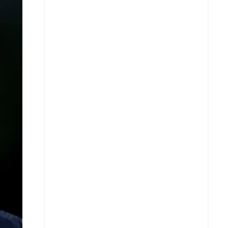
X
Whatsapp