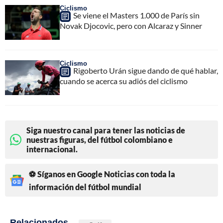
Ciclismo
Se viene el Masters 1.000 de París sin
Novak Djocovic, pero con Alcaraz y Sinner
Ciclismo
Rigoberto Urán sigue dando de qué hablar,
cuando se acerca su adiós del ciclismo
Siga nuestro canal para tener las noticias de
nuestras figuras, del fútbol colombiano e
internacional.
⚽ Síganos en Google Noticias con toda la
información del fútbol mundial
Relacionados