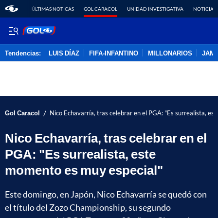
ÚLTIMAS NOTICAS
GOL CARACOL
UNIDAD INVESTIGATIVA
NOTICIAS
Tendencias:
LUIS DÍAZ
FIFA-INFANTINO
MILLONARIOS
JAM
PUBLICIDAD
/
Gol Caracol
Nico Echavarría, tras celebrar en el PGA: "Es surrealista, e
Nico Echavarría, tras celebrar en el
PGA: "Es surrealista, este
momento es muy especial"
Este domingo, en Japón, Nico Echavarría se quedó con
el título del Zozo Championship, su segundo