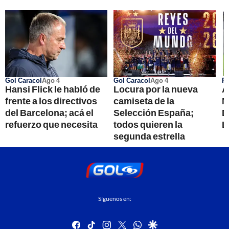
Gol Caracol
Ago 4
Gol Caracol
Ago 4
Fú
Hansi Flick le habló de
Locura por la nueva
A
frente a los directivos
camiseta de la
M
del Barcelona; acá el
Selección España;
D
refuerzo que necesita
todos quieren la
L
segunda estrella
Síguenos en:
facebook
tiktok
instagram
twitter
whatsapp
google