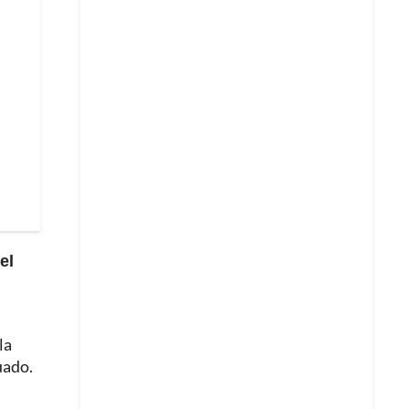
el
la
uado.