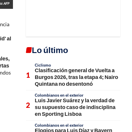
to: AFP
encia
d' al
Lo último
les,
rtas
Ciclismo
Clasificación general de Vuelta a
undos
Burgos 2026, tras la etapa 4; Nairo
Quintana no desentonó
Colombianos en el exterior
Luis Javier Suárez y la verdad de
su supuesto caso de indisciplina
en Sporting Lisboa
Colombianos en el exterior
Elogios para Luis Díaz y Bayern