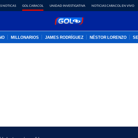
S NOTICAS
GOL CARACOL
UNIDAD INVESTIGATIVA
NOTICIAS CARACOL EN VIVO
INO
MILLONARIOS
JAMES RODRÍGUEZ
NÉSTOR LORENZO
SE
PUBLICIDAD