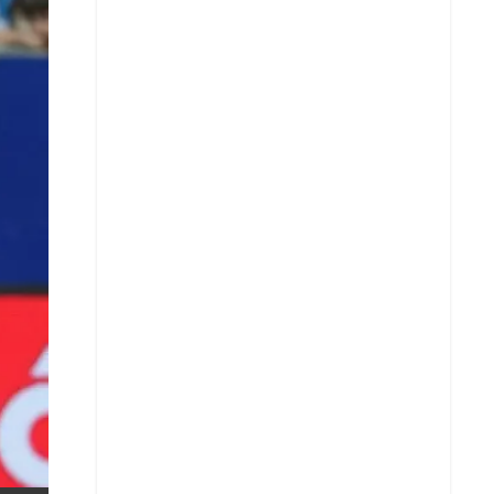
X
Whatsapp