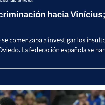
oridades tomarán medidas
riminación hacia Vinícius
se comenzaba a investigar los insulto
Oviedo. La federación española se ha