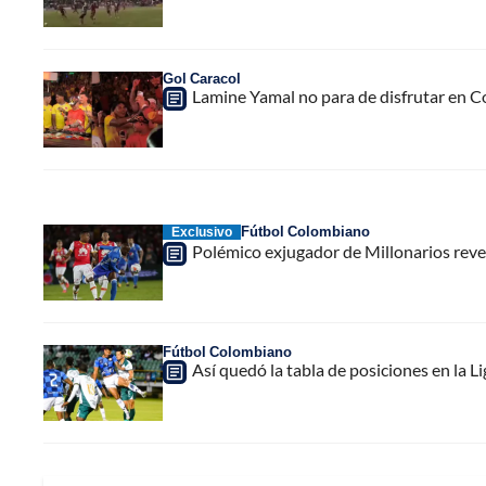
Gol Caracol
Lamine Yamal no para de disfrutar en C
Fútbol Colombiano
Exclusivo
Polémico exjugador de Millonarios revel
Fútbol Colombiano
Así quedó la tabla de posiciones en la L