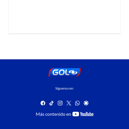
Síguenos en:
facebook
tiktok
instagram
twitter
whatsapp
google
youtube-
Más contenido en
footer