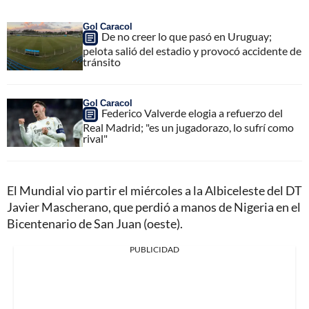
Gol Caracol
De no creer lo que pasó en Uruguay;
pelota salió del estadio y provocó accidente de
tránsito
Gol Caracol
Federico Valverde elogia a refuerzo del
Real Madrid; "es un jugadorazo, lo sufrí como
rival"
El Mundial vio partir el miércoles a la Albiceleste del DT
Javier Mascherano, que perdió a manos de Nigeria en el
Bicentenario de San Juan (oeste).
PUBLICIDAD