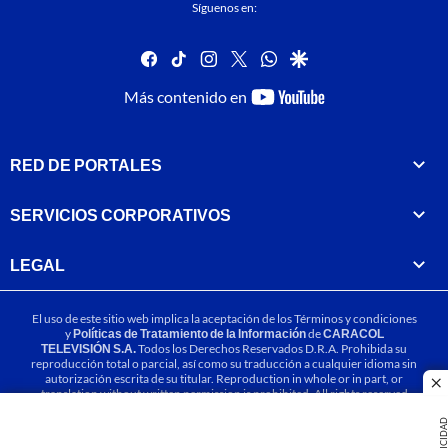
Síguenos en:
facebook
tiktok
instagram
twitter
whatsapp
google
youtube-
Más contenido en
footer
RED DE PORTALES
SERVICIOS CORPORATIVOS
LEGAL
El uso de este sitio web implica la aceptación de los
Términos y condiciones
y
Políticas de Tratamiento de la Información
de
CARACOL
TELEVISIÓN S.A.
Todos los Derechos Reservados D.R.A. Prohibida su
reproducción total o parcial, así como su traducción a cualquier idioma sin
autorización escrita de su titular. Reproduction in whole or in part, or
cl
translation without written permission is prohibited. All rights reserved
2025.
PUBLICIDA