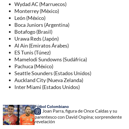
Wydad AC (Marruecos)
Monterrey (México)
León (México)
Boca Juniors (Argentina)
Botafogo (Brasil)
Urawa Reds (Japón)
Al Ain (Emiratos Árabes)
ES Tunis (Túnez)
Mamelodi Sundowns (Sudáfrica)
Pachuca (México)
Seattle Sounders (Estados Unidos)
Auckland City (Nueva Zelanda)
Inter Miami (Estados Unidos)
Fútbol Colombiano
Joan Parra, figura de Once Caldas y su
parentesco con David Ospina; sorprendente
revelación