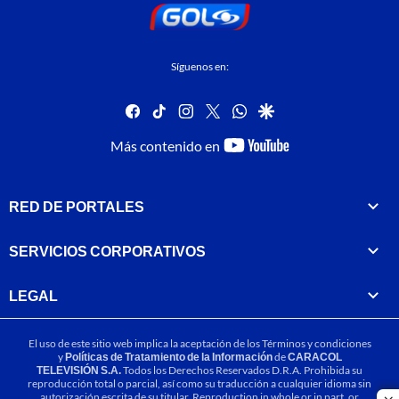
Síguenos en:
facebook
tiktok
instagram
twitter
whatsapp
google
youtube-
Más contenido en
footer
RED DE PORTALES
SERVICIOS CORPORATIVOS
LEGAL
El uso de este sitio web implica la aceptación de los
Términos y condiciones
y
Políticas de Tratamiento de la Información
de
CARACOL
TELEVISIÓN S.A.
Todos los Derechos Reservados D.R.A. Prohibida su
reproducción total o parcial, así como su traducción a cualquier idioma sin
autorización escrita de su titular. Reproduction in whole or in part, or