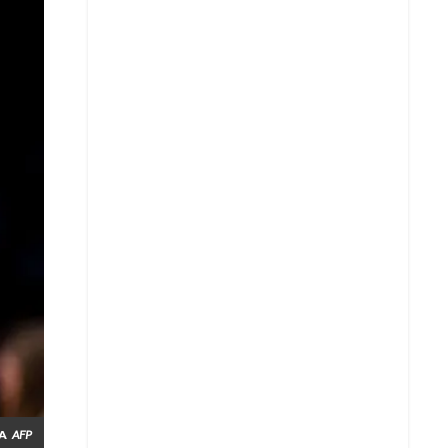
Whatsapp
BA
AFP