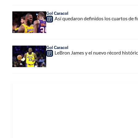
Gol Caracol
Así quedaron definidos los cuartos de 
Gol Caracol
LeBron James y el nuevo récord históri