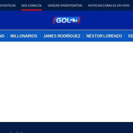
S NOTICAS
GOL CARACOL
UNIDAD INVESTIGATIVA
NOTICIAS CARACOL EN VIVO
INO
MILLONARIOS
JAMES RODRÍGUEZ
NÉSTOR LORENZO
SE
PUBLICIDAD