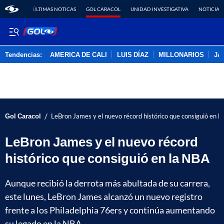
ÚLTIMAS NOTICAS
GOL CARACOL
UNIDAD INVESTIGATIVA
NOTICIAS
Tendencias:
AMERICA DE CALI
LUIS DÍAZ
MILLONARIOS
JA
PUBLICIDAD
/
Gol Caracol
LeBron James y el nuevo récord histórico que consiguió en l
LeBron James y el nuevo récord
histórico que consiguió en la NBA
Aunque recibió la derrota más abultada de su carrera,
este lunes, LeBron James alcanzó un nuevo registro
frente a los Philadelphia 76ers y continúa aumentando
su legado en la NBA.