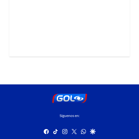
Síguenos en:
facebook
tiktok
instagram
twitter
whatsapp
google