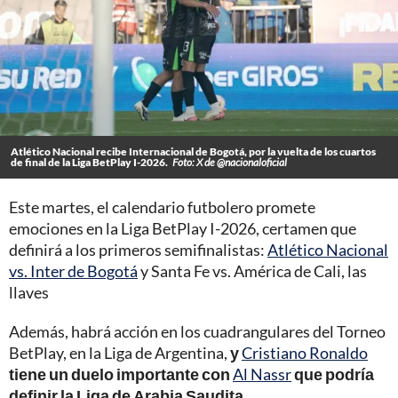
Atlético Nacional recibe Internacional de Bogotá, por la vuelta de los cuartos
de final de la Liga BetPlay I-2026.
Foto: X de @nacionaloficial
Este martes, el calendario futbolero promete
emociones en la Liga BetPlay I-2026, certamen que
definirá a los primeros semifinalistas:
Atlético Nacional
vs. Inter de Bogotá
y Santa Fe vs. América de Cali, las
llaves
Además, habrá acción en los cuadrangulares del Torneo
BetPlay, en la Liga de Argentina,
y
Cristiano Ronaldo
tiene un duelo importante con
Al Nassr
que podría
definir la Liga de Arabia Saudita.