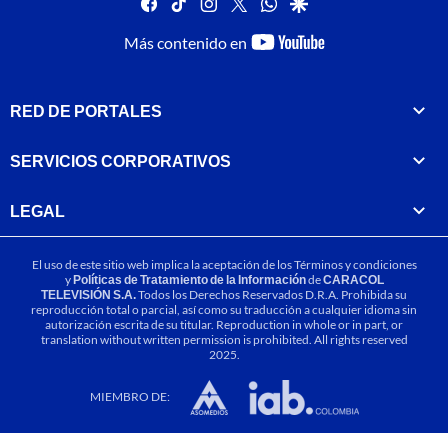
facebook
tiktok
instagram
twitter
whatsapp
google
youtube-
Más contenido en
footer
RED DE PORTALES
SERVICIOS CORPORATIVOS
LEGAL
El uso de este sitio web implica la aceptación de los
Términos y condiciones
y
Políticas de Tratamiento de la Información
de
CARACOL
TELEVISIÓN S.A.
Todos los Derechos Reservados D.R.A. Prohibida su
reproducción total o parcial, así como su traducción a cualquier idioma sin
autorización escrita de su titular. Reproduction in whole or in part, or
translation without written permission is prohibited. All rights reserved
2025.
MIEMBRO DE: