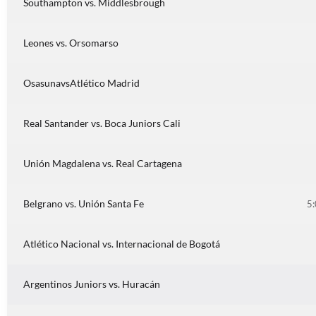
Southampton vs. Middlesbrough
Leones vs. Orsomarso
OsasunavsAtlético Madrid
Real Santander vs. Boca Juniors Cali
Unión Magdalena vs. Real Cartagena
Belgrano vs. Unión Santa Fe
5:
Atlético Nacional vs. Internacional de Bogotá
Argentinos Juniors vs. Huracán