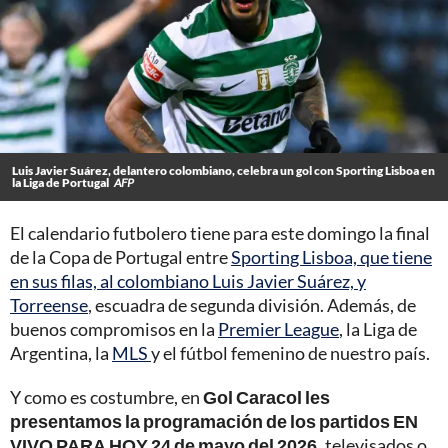
Luis Javier Suárez, delantero colombiano, celebra un gol con Sporting Lisboa en
la Liga de Portugal
AFP
El calendario futbolero tiene para este domingo la final
de la Copa de Portugal entre
Sporting Lisboa, que tiene
en sus filas, al colombiano Luis Javier Suárez, y
Torreense
, escuadra de segunda división. Además, de
buenos compromisos en la
Premier League
, la Liga de
Argentina, la
MLS
y el fútbol femenino de nuestro país.
Y como es costumbre, en
Gol Caracol les
presentamos la programación de los partidos EN
VIVO PARA HOY 24 de mayo del 2026,
televisados o