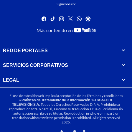
Síguenos en:
facebook
tiktok
instagram
twitter
whatsapp
google
youtube-
Más contenido en
footer
RED DE PORTALES
SERVICIOS CORPORATIVOS
LEGAL
El uso de este sitio web implica la aceptación de los
Términos y condiciones
y
Políticas de Tratamiento de la Información
de
CARACOL
TELEVISIÓN S.A.
Todos los Derechos Reservados D.R.A. Prohibida su
reproducción total o parcial, así como su traducción a cualquier idioma sin
autorización escrita de su titular. Reproduction in whole or in part, or
translation without written permission is prohibited. All rights reserved
2025.