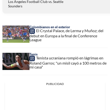
Los Ángeles Football Club vs. Seattle
Sounders
Colombianos en el exterior
El Crystal Palace, de Lerma y Muñoz; del
debut en Europa a la final de Conference
League
Tenis
Tenista ucraniana rompió en lágrimas en
Roland Garros; "un misil cayó a 100 metros de
mi casa"
PUBLICIDAD