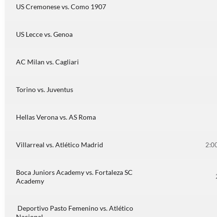
US Cremonese vs. Como 1907
US Lecce vs. Genoa
AC Milan vs. Cagliari
Torino vs. Juventus
Hellas Verona vs. AS Roma
Villarreal vs. Atlético Madrid
2:0
Boca Juniors Academy vs. Fortaleza SC
Academy
Deportivo Pasto Femenino vs. Atlético
Nacional