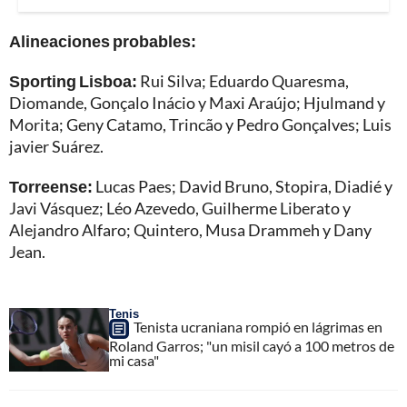
Alineaciones probables:
Sporting Lisboa:
Rui Silva; Eduardo Quaresma,
Diomande, Gonçalo Inácio y Maxi Araújo; Hjulmand y
Morita; Geny Catamo, Trincão y Pedro Gonçalves; Luis
javier Suárez.
Torreense:
Lucas Paes; David Bruno, Stopira, Diadié y
Javi Vásquez; Léo Azevedo, Guilherme Liberato y
Alejandro Alfaro; Quintero, Musa Drammeh y Dany
Jean.
Tenis
Tenista ucraniana rompió en lágrimas en
Roland Garros; "un misil cayó a 100 metros de
mi casa"