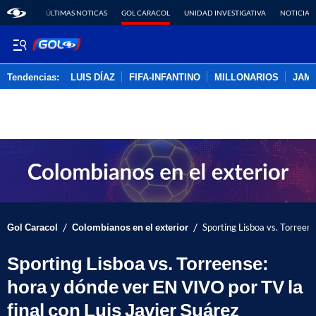
ÚLTIMAS NOTICAS
GOL CARACOL
UNIDAD INVESTIGATIVA
NOTICIAS
Tendencias:
LUIS DÍAZ
FIFA-INFANTINO
MILLONARIOS
JAM
PUBLICIDAD
/
/
Gol Caracol
Colombianos en el exterior
Sporting Lisboa vs. Torreens
Sporting Lisboa vs. Torreense:
hora y dónde ver EN VIVO por TV la
final con Luis Javier Suárez