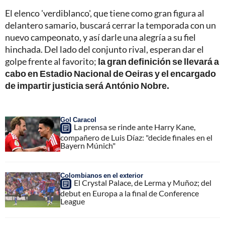
El elenco 'verdiblanco', que tiene como gran figura al
delantero samario, buscará cerrar la temporada con un
nuevo campeonato, y así darle una alegría a su fiel
hinchada. Del lado del conjunto rival, esperan dar el
golpe frente al favorito;
la gran definición se llevará a
cabo en Estadio Nacional de Oeiras y el encargado
de impartir justicia será António Nobre.
Gol Caracol
La prensa se rinde ante Harry Kane,
compañero de Luis Díaz: "decide finales en el
Bayern Múnich"
Colombianos en el exterior
El Crystal Palace, de Lerma y Muñoz; del
debut en Europa a la final de Conference
League