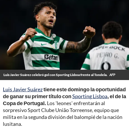
Luis Javier Suárez celebró gol con Sporting Lisboa frente al Tondela.
AFP
Luis Javier Suárez
tiene este domingo la oportunidad
de ganar su primer título con
Sporting Lisboa
, el de la
Copa de Portugal.
Los 'leones' enfrentarán al
sorpresivo Sport Clube União Torreense, equipo que
milita en la segunda división del balompié de la nación
lusitana.