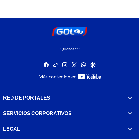
Síguenos en:
facebook
tiktok
instagram
twitter
whatsapp
google
youtube-
Más contenido en
footer
RED DE PORTALES
SERVICIOS CORPORATIVOS
LEGAL