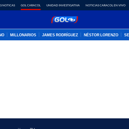
S NOTICAS
GOL CARACOL
UNIDAD INVESTIGATIVA
NOTICIAS CARACOL EN VIVO
INO
MILLONARIOS
JAMES RODRÍGUEZ
NÉSTOR LORENZO
SE
PUBLICIDAD