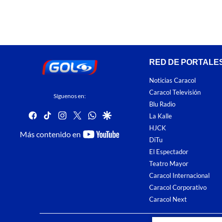
RED DE PORTALE
Noticias Caracol
Caracol Televisión
Síguenos en:
Blu Radio
facebook
tiktok
instagram
twitter
whatsapp
google
La Kalle
HJCK
youtube-
Más contenido en
DiTu
footer
El Espectador
Teatro Mayor
Caracol Internacional
Caracol Corporativo
Caracol Next