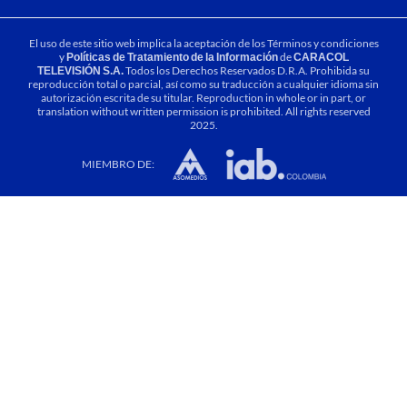
El uso de este sitio web implica la aceptación de los
Términos y condiciones
y
Políticas de Tratamiento de la Información
de
CARACOL
TELEVISIÓN S.A.
Todos los Derechos Reservados D.R.A. Prohibida su
reproducción total o parcial, así como su traducción a cualquier idioma sin
autorización escrita de su titular. Reproduction in whole or in part, or
translation without written permission is prohibited. All rights reserved
2025.
MIEMBRO DE: