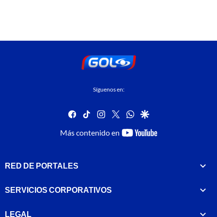
Síguenos en:
facebook
tiktok
instagram
twitter
whatsapp
google
youtube-
Más contenido en
footer
RED DE PORTALES
SERVICIOS CORPORATIVOS
LEGAL