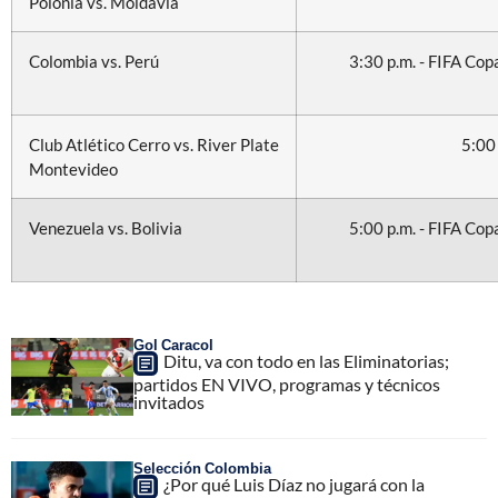
Polonia vs. Moldavia
Colombia vs. Perú
3:30 p.m. - FIFA Cop
Club Atlético Cerro vs. River Plate
5:00
Montevideo
Venezuela vs. Bolivia
5:00 p.m. - FIFA Cop
Gol Caracol
Ditu, va con todo en las Eliminatorias;
partidos EN VIVO, programas y técnicos
invitados
Selección Colombia
¿Por qué Luis Díaz no jugará con la