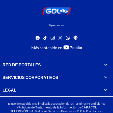
Síguenos en:
facebook
tiktok
instagram
twitter
whatsapp
google
youtube-
Más contenido en
footer
RED DE PORTALES
SERVICIOS CORPORATIVOS
LEGAL
El uso de este sitio web implica la aceptación de los
Términos y condiciones
y
Políticas de Tratamiento de la Información
de
CARACOL
TELEVISIÓN S.A.
Todos los Derechos Reservados D.R.A. Prohibida su