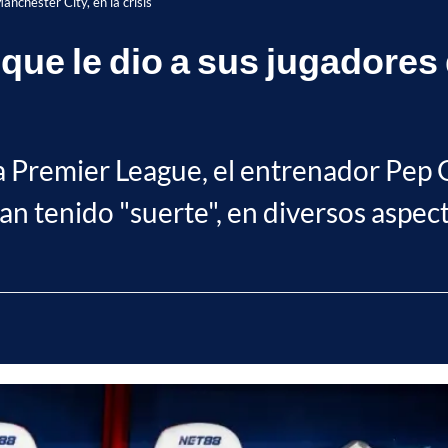
anchester City, en la crisis
 que le dio a sus jugadores
 Premier League, el entrenador Pep G
an tenido "suerte", en diversos aspec