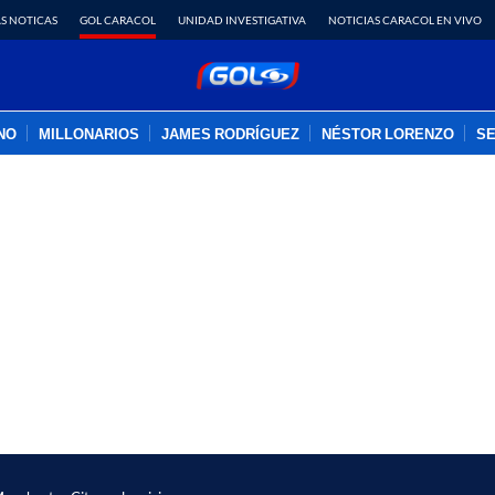
S NOTICAS
GOL CARACOL
UNIDAD INVESTIGATIVA
NOTICIAS CARACOL EN VIVO
INO
MILLONARIOS
JAMES RODRÍGUEZ
NÉSTOR LORENZO
SE
PUBLICIDAD