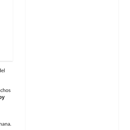
del
uchos
oy
emana.