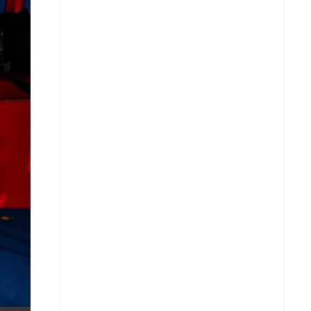
X
Whatsapp