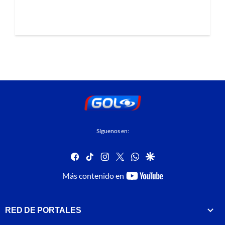
Síguenos en:
facebook
tiktok
instagram
twitter
whatsapp
google
youtube-
Más contenido en
footer
RED DE PORTALES