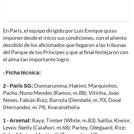
En París, el equipo dirigido por Luis Enrique quiso
imponer desde el inicio sus condiciones, con el aliento
decidido de los aficionados que llegaron a las tribunas
del Parque de los Príncipes y que al final festejaron con
el alma tan importante logro.
- Ficha técnica:
2 - París SG:
Donnarumma; Hakimi, Marquinhos,
Pacho, Nuno Mendes (Ramos, m.88); Vitinha, Joao
Neves, Fabián Ruiz; Barcola (Dembélé, m.70), Doué
(Hernandez, m.74), Kvaratskhelia
1 - Arsenal:
Raya; Timber (White, m.83), Saliba, Kiwior,
Lewis-Skelly (Calafiori, m.68); Partey, Odegaard, Rice;