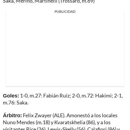
Saka, Merino, Martinelli (Trossard, m.69)
PUBLICIDAD
Goles:
1-0, m.27: Fabián Ruiz; 2-0, m.72: Hakimi; 2-1,
m.76: Saka.
Árbitro:
Felix Zwayer (ALE). Amonestó a los locales
Nuno Mendes (m.18) y Kvaratskhelia (86), y a los
visitantes Rice (26), Lewis-Skelly (56), Calafiori (86) y