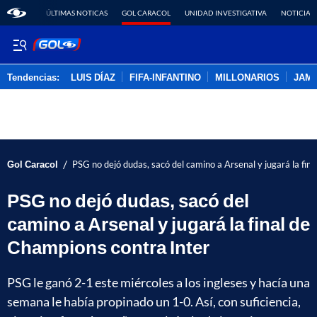
ÚLTIMAS NOTICAS
GOL CARACOL
UNIDAD INVESTIGATIVA
NOTICIAS
Tendencias:
LUIS DÍAZ
FIFA-INFANTINO
MILLONARIOS
JAM
PUBLICIDAD
/
Gol Caracol
PSG no dejó dudas, sacó del camino a Arsenal y jugará la fin
PSG no dejó dudas, sacó del
camino a Arsenal y jugará la final de
Champions contra Inter
PSG le ganó 2-1 este miércoles a los ingleses y hacía una
semana le había propinado un 1-0. Así, con suficiencia,