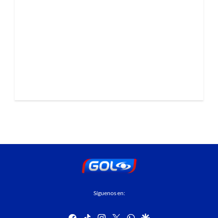
Síguenos en:
facebook
tiktok
instagram
twitter
whatsapp
google