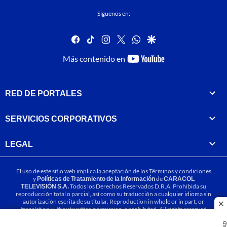
Síguenos en:
facebook
tiktok
instagram
twitter
whatsapp
google
youtube-
Más contenido en
footer
RED DE PORTALES
SERVICIOS CORPORATIVOS
LEGAL
El uso de este sitio web implica la aceptación de los
Términos y condiciones
y
Políticas de Tratamiento de la Información
de
CARACOL
TELEVISIÓN S.A.
Todos los Derechos Reservados D.R.A. Prohibida su
reproducción total o parcial, así como su traducción a cualquier idioma sin
autorización escrita de su titular. Reproduction in whole or in part, or
cl
translation without written permission is prohibited. All rights reserved
2025.