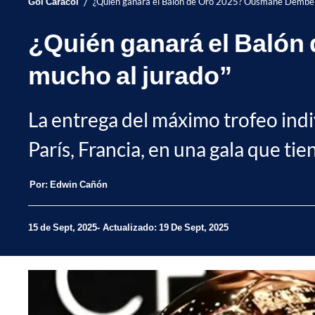
/
Gol Caracol
¿Quién ganará el Balón de Oro 2025? Ousmane Dembélé
¿Quién ganará el Baló
mucho al jurado”
La entrega del máximo trofeo indiv
París, Francia, en una gala que t
Por:
Edwin Cañón
15 de Sept, 2025
Actualizado: 19 De Sept, 2025