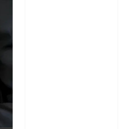
X
Whatsapp