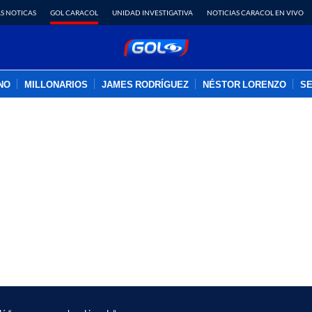
S NOTICAS
GOL CARACOL
UNIDAD INVESTIGATIVA
NOTICIAS CARACOL EN VIVO
INO
MILLONARIOS
JAMES RODRÍGUEZ
NÉSTOR LORENZO
SE
PUBLICIDAD