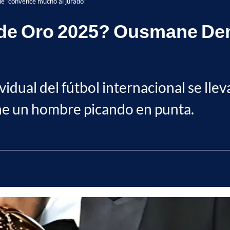
 “convence mucho al jurado”
n de Oro 2025? Ousmane D
idual del fútbol internacional se lle
iene un hombre picando en punta.