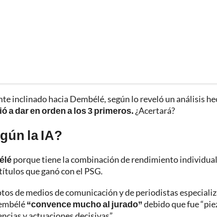
te inclinado hacia Dembélé, según lo reveló un análisis h
ió a dar en orden a los 3 primeros.
¿Acertará?
gún la IA?
élé
porque tiene la combinación de rendimiento individual
títulos que ganó con el PSG.
ceptos de medios de comunicación y de periodistas especiali
 Dembélé
“convence mucho al jurado”
debido que fue “pie
tencias y actuaciones decisivas”.