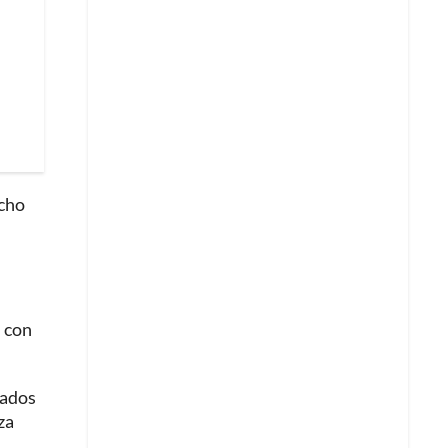
echo
 con
zados
za