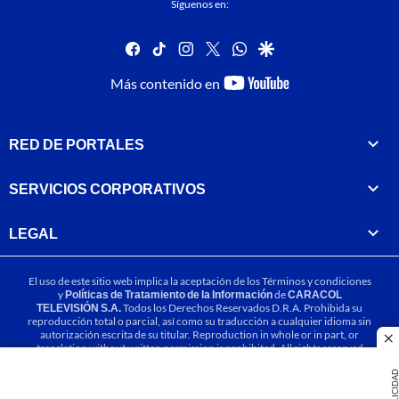
Síguenos en:
facebook
tiktok
instagram
twitter
whatsapp
google
youtube-
Más contenido en
footer
RED DE PORTALES
SERVICIOS CORPORATIVOS
LEGAL
El uso de este sitio web implica la aceptación de los
Términos y condiciones
y
Políticas de Tratamiento de la Información
de
CARACOL
TELEVISIÓN S.A.
Todos los Derechos Reservados D.R.A. Prohibida su
reproducción total o parcial, así como su traducción a cualquier idioma sin
autorización escrita de su titular. Reproduction in whole or in part, or
cl
translation without written permission is prohibited. All rights reserved
2025.
PUBLICIDA
MIEMBRO DE: