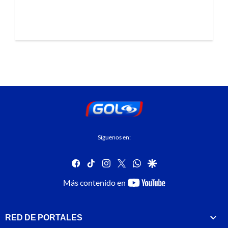
Síguenos en:
facebook
tiktok
instagram
twitter
whatsapp
google
youtube-
Más contenido en
footer
RED DE PORTALES