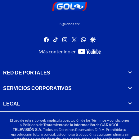
Síguenos en:
facebook
tiktok
instagram
twitter
whatsapp
google
youtube-
Más contenido en
footer
RED DE PORTALES
SERVICIOS CORPORATIVOS
LEGAL
El uso de este sitio web implica la aceptación de los
Términos y condiciones
y
Políticas de Tratamiento de la Información
de
CARACOL
TELEVISIÓN S.A.
Todos los Derechos Reservados D.R.A. Prohibida su
reproducción total o parcial, así como su traducción a cualquier idioma sin
autorización escrita de su titular. Reproduction in whole or in part, or