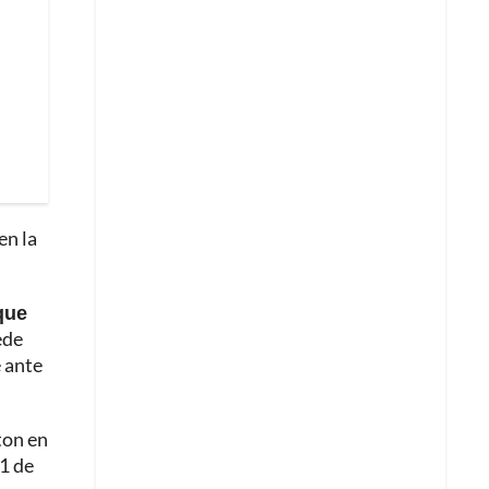
en la
que
ede
e ante
ton en
31 de