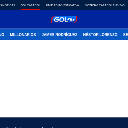
S NOTICAS
GOL CARACOL
UNIDAD INVESTIGATIVA
NOTICIAS CARACOL EN VIVO
INO
MILLONARIOS
JAMES RODRÍGUEZ
NÉSTOR LORENZO
SE
PUBLICIDAD