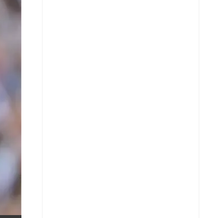
X
Whatsapp