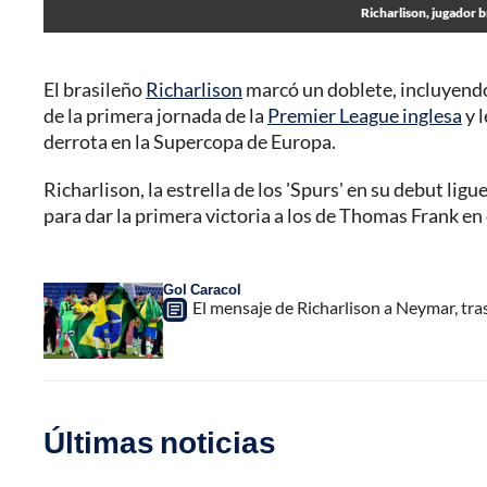
Richarlison, jugador 
El brasileño
Richarlison
marcó un doblete, incluyendo 
de la primera jornada de la
Premier League inglesa
y 
derrota en la Supercopa de Europa.
Richarlison, la estrella de los 'Spurs' en su debut li
para dar la primera victoria a los de Thomas Frank en
Gol Caracol
El mensaje de Richarlison a Neymar, tra
Últimas noticias