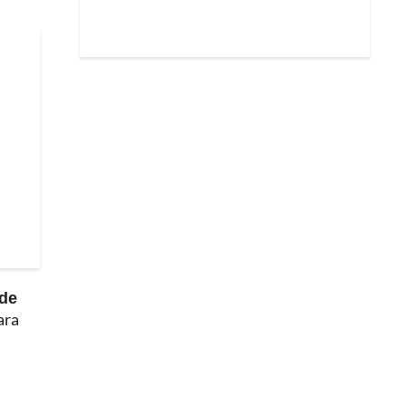
 de
ara