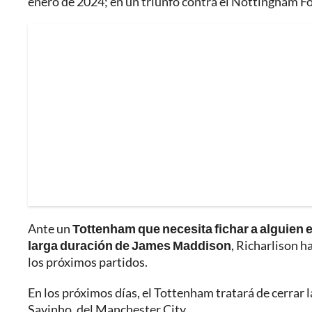
enero de 2024; en un triunfo contra el Nottingham Fo
Ante un
Tottenham que necesita fichar a alguien e
larga duración de James Maddison
, Richarlison h
los próximos partidos.
En los próximos días, el Tottenham tratará de cerrar l
Savinho, del Manchester City.