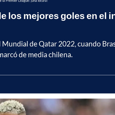
de la Premier League: ¡una locura!
 los mejores goles en el in
el Mundial de Qatar 2022, cuando Brasi
 marcó de media chilena.