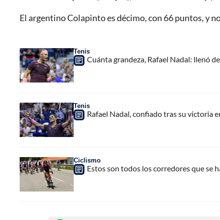
El argentino Colapinto es décimo, con 66 puntos, y no 
Tenis
Cuánta grandeza, Rafael Nadal: llenó de
Tenis
Rafael Nadal, confiado tras su victoria
Ciclismo
Estos son todos los corredores que se h