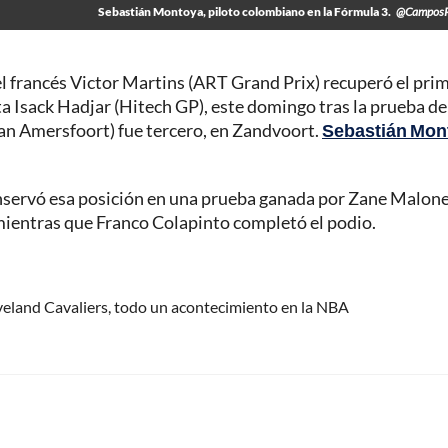
Sebastián Montoya, piloto colombiano en la Fórmula 3.
@CamposR
el francés Victor Martins (ART Grand Prix) recuperó el pri
 Isack Hadjar (Hitech GP), este domingo tras la prueba de
Van Amersfoort) fue tercero, en Zandvoort.
Sebastián Mon
 conservó esa posición en una prueba ganada por Zane Malon
, mientras que Franco Colapinto completó el podio.
eveland Cavaliers, todo un acontecimiento en la NBA