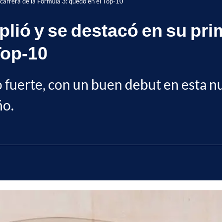
carrera de la Fórmula 3: quedó en el Top-10
ió y se destacó en su prim
Top-10
 fuerte, con un buen debut en esta nue
ño.