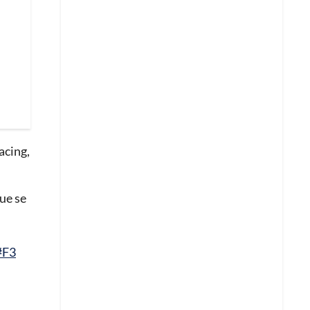
acing,
ue se
#F3