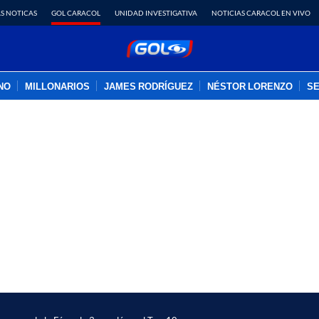
S NOTICAS
GOL CARACOL
UNIDAD INVESTIGATIVA
NOTICIAS CARACOL EN VIVO
INO
MILLONARIOS
JAMES RODRÍGUEZ
NÉSTOR LORENZO
SE
PUBLICIDAD