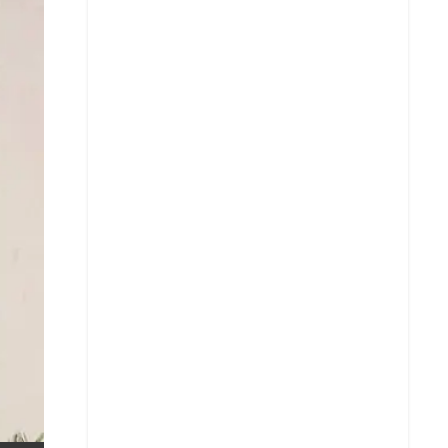
X
Whatsapp