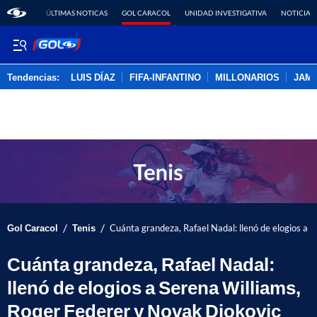
ÚLTIMAS NOTICAS
GOL CARACOL
UNIDAD INVESTIGATIVA
NOTICIAS
Tendencias:
LUIS DÍAZ
FIFA-INFANTINO
MILLONARIOS
JAM
PUBLICIDAD
/
/
Gol Caracol
Tenis
Cuánta grandeza, Rafael Nadal: llenó de elogios a 
Cuánta grandeza, Rafael Nadal:
llenó de elogios a Serena Williams,
Roger Federer y Novak Djokovic