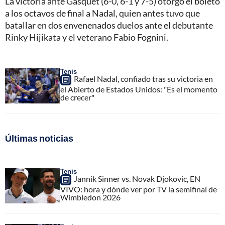
La victoria ante Gasquet (6-0, 6-1 y 7-5) otorgó el boleto
a los octavos de final a Nadal, quien antes tuvo que
batallar en dos envenenados duelos ante el debutante
Rinky Hijikata y el veterano Fabio Fognini.
Tenis
Rafael Nadal, confiado tras su victoria en
el Abierto de Estados Unidos: "Es el momento
de crecer"
Últimas noticias
Tenis
Jannik Sinner vs. Novak Djokovic, EN
VIVO: hora y dónde ver por TV la semifinal de
Wimbledon 2026