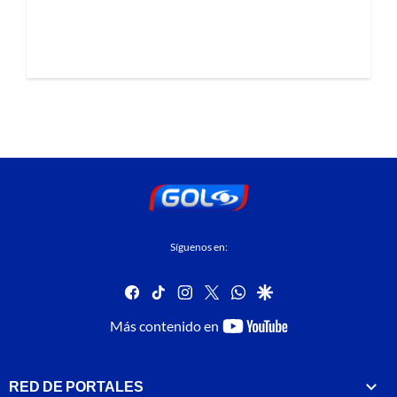
Síguenos en:
facebook
tiktok
instagram
twitter
whatsapp
google
youtube-
Más contenido en
footer
RED DE PORTALES