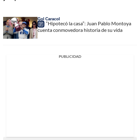
Gol Caracol
“Hipotecó la casa”: Juan Pablo Montoya
cuenta conmovedora historia de su vida
PUBLICIDAD