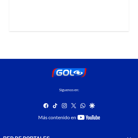
Síguenos en:
facebook
tiktok
instagram
twitter
whatsapp
google
youtube-
Más contenido en
footer