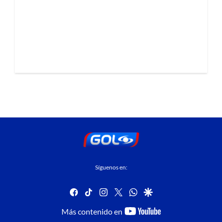
Síguenos en:
facebook
tiktok
instagram
twitter
whatsapp
google
youtube-
Más contenido en
footer